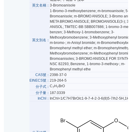
英文名稱：
3-Bromoanisole
1-Bromo-3-methoxybenzene; m-bromoanisole; 5-
Bromoanisole; m-BROMO ANISOLE; 3-Bromo aniso
META BROMO ANISOLE; BROMOANISOLE(3-); 3
ANISOL; TIMTEC-BB SBB007886; 1-bromo-3-meth
benzen; 3-Methoxy-1-bromobenzene; 3-
Methoxybromobenzene; 3-Methoxyphenyl bromide 
英文別名：
m-bromo-; m-Anisyl bromide; m-Bromomethoxyben
Bromophenyl methyl ether; m-Bromophenylmethylet
Methoxybromobenzene; m-Methoxyphenyl bromide
Bromoanisoles; 3-BROMO ANISOLE FOR SYNTHE
NSC 82293; Benzene, 1-bromo-3-methoxy-; m-
Bromophenyl methyl ethe
CAS號：
2398-37-0
EINECS號：
219-264-5
C
H
BrO
分子式：
7
7
分子量：
187.0339
InChI：
InChI=1/C7H7BrO/c1-9-7-4-2-3-6(8)5-7/h2-5H,1H3