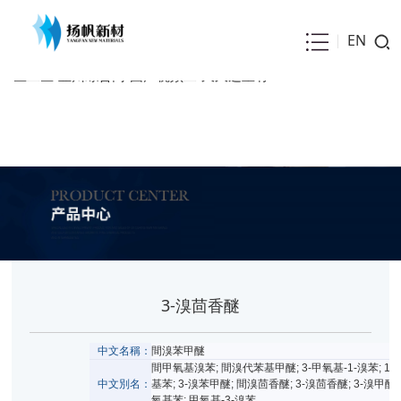
最好看的2019中文大全在线观看-亚洲最大的成人网站-91福利视频
导航-国产原创在线-亚洲一区色-日本高潮视频-三级黄色av-亚洲免费
EN
影院-日韩精品午夜-91免费网站入口-欧美粗暴jizz性欧美20-色狠狠
一区二区-亚州综合网-国产视频二-久久这里有
3-溴茴香醚
中文名稱：
間溴苯甲醚
間甲氧基溴苯; 間溴代苯基甲醚; 3-甲氧基-1-溴苯; 1-溴
中文別名：
基苯; 3-溴苯甲醚; 間溴茴香醚; 3-溴茴香醚; 3-溴甲醚苯
氧基苯; 甲氧基-3-溴苯