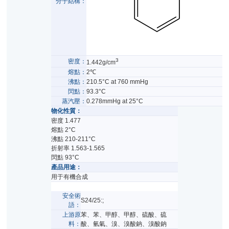
分子結構：
3
密度：
1.442g/cm
熔點：
2℃
沸點：
210.5°C at 760 mmHg
閃點：
93.3°C
蒸汽壓：
0.278mmHg at 25°C
物化性質：
密度 1.477
熔點 2°C
沸點 210-211°C
折射率 1.563-1.565
閃點 93°C
產品用途：
用于有機合成
安全術
S24/25
:;
語：
上游原
苯
、
苯
、
甲醇
、
甲醇
、
硫酸
、
硫
料：
酸
、
氫氣
、
溴
、
溴酸鈉
、
溴酸鈉